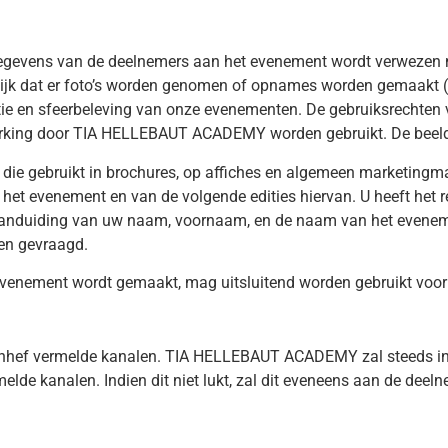
sgegevens van de deelnemers aan het evenement wordt verwezen 
 dat er foto’s worden genomen of opnames worden gemaakt (“bee
en sfeerbeleving van onze evenementen. De gebruiksrechten 
king door TIA HELLEBAUT ACADEMY worden gebruikt. De beelden z
die gebruikt in brochures, op affiches en algemeen marketingma
t evenement en van de volgende edities hiervan. U heeft het r
 aanduiding van uw naam, voornaam, en de naam van het evene
den gevraagd.
evenement wordt gemaakt, mag uitsluitend worden gebruikt voor 
anhef vermelde kanalen. TIA HELLEBAUT ACADEMY zal steeds in a
lde kanalen. Indien dit niet lukt, zal dit eveneens aan de deel