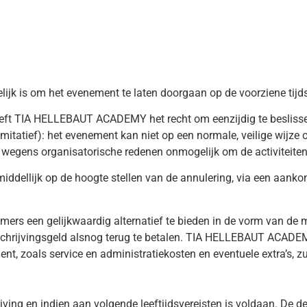
k is om het evenement te laten doorgaan op de voorziene tijds
eft TIA HELLEBAUT ACADEMY het recht om eenzijdig te beslisse
-limitatief): het evenement kan niet op een normale, veilige wi
ens organisatorische redenen onmogelijk om de activiteiten te
ellijk op de hoogte stellen van de annulering, via een aankon
een gelijkwaardig alternatief te bieden in de vorm van de moge
nschrijvingsgeld alsnog terug te betalen. TIA HELLEBAUT ACADEM
, zoals service en administratiekosten en eventuele extra’s, zu
ing en indien aan volgende leeftijdsvereisten is voldaan. De de