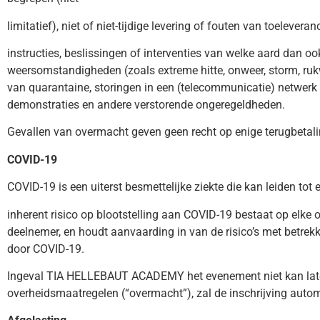
limitatief), niet of niet-tijdige levering of fouten van toelever
instructies, beslissingen of interventies van welke aard dan oo
weersomstandigheden (zoals extreme hitte, onweer, storm, rukw
van quarantaine, storingen in een (telecommunicatie) netwerk
demonstraties en andere verstorende ongeregeldheden.
Gevallen van overmacht geven geen recht op enige terugbetali
COVID-19
COVID-19 is een uiterst besmettelijke ziekte die kan leiden tot e
inherent risico op blootstelling aan COVID-19 bestaat op elke
deelnemer, en houdt aanvaarding in van de risico’s met betre
door COVID-19.
Ingeval TIA HELLEBAUT ACADEMY het evenement niet kan late
overheidsmaatregelen (“overmacht”), zal de inschrijving aut