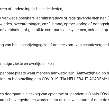
anciers of andere ingeschakelde derden,
k vanwege openbare, administratieve of regelgevende diensten (“fa
inden, overstromingen, enz.), brand, oproer, oorlog of oorlogsd
 of verbinding of gebruikte communicatiesystemen, onlusten op 
ng van het inschrijvingsgeld of andere vorm van schadevergoed
rnstige ziekte en overlijden. Een
 openbare plaats waar mensen aanwezig zijn. Aanwezigheid op het 
kking tot blootstelling aan COVID-19. TIA HELLEBAUT ACADEMY i
n doorgaan als gevolg van epidemie of
pandemie (zoals COVID
omatisch overgedragen worden naar de nieuwe datum of naar de 